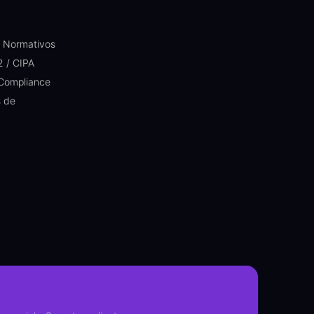
s Normativos
2 / CIPA
 Compliance
s de