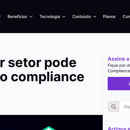
Benefícios
Tecnologia
Conteúdo
Planos
Con
r setor pode
Assine a
Fique por d
Compliance.
o compliance
Search
for:
Artigos