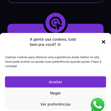
A gente usa cookies, tudo
Demonstração do Sistema
bem pra você? 🍪
Formulário de Contato
Atendimento por WhatsApp
Usamos cookies para oferecer uma experiência ainda melhor no site.
Helpdesk
Você pode aceitar ou ajustar suas preferências quando quiser. Fique à
|
vontade!
Contato comercial
+55 (21) 3828-1462
Aceitar
Suporte a clientes
(21) 3180-0616
Negar
Ver preferências
Política de Privacidade
© Todos os direitos reservados - clickCompliance