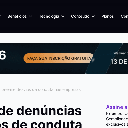
Benefícios
Tecnologia
Conteúdo
Planos
Con
 previne desvios de conduta nas empresas
de denúncias
Assine a
Fique por d
Compliance
os de conduta
exclusivos 