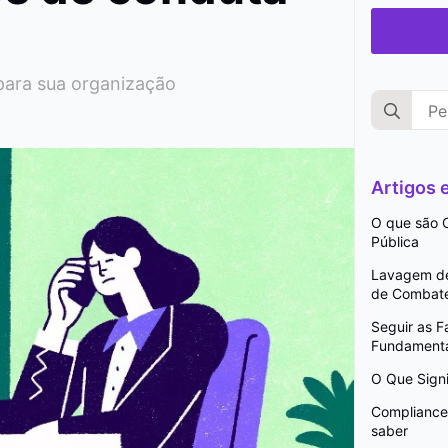
 para sua organização
Search
for:
Artigos
O que são C
Pública
Lavagem de 
de Combat
Seguir as 
Fundamenta
O Que Signi
Compliance 
saber