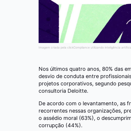
Imagem criada pela clickCompliance utilizando inteligência artifici
Nos últimos quatro anos, 80% das em
desvio de conduta entre profissionai
projetos corporativos, segundo pesq
consultoria Deloitte.
De acordo com o levantamento, as f
recorrentes nessas organizações, pr
o assédio moral (63%), o descumprim
corrupção (44%).