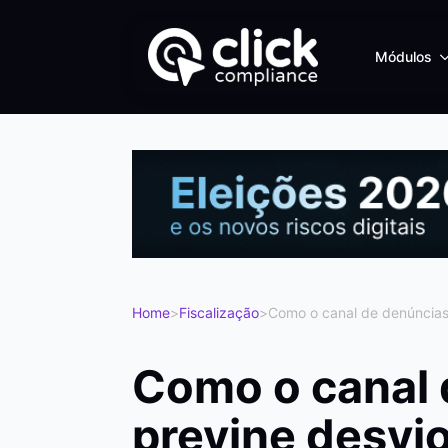
Módulos
Home
>
Fiscalização
>
Como o canal de denúncias
Como o canal 
previne desvi