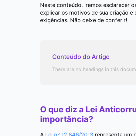
Neste conteúdo, iremos esclarecer os
explicar os motivos de sua criação e
exigências. Não deixe de conferir!
Conteúdo do Artigo
There are no headings in this docum
O que diz a Lei Anticorr
importância?
A
Lei nº 12.846/2013
representa um 