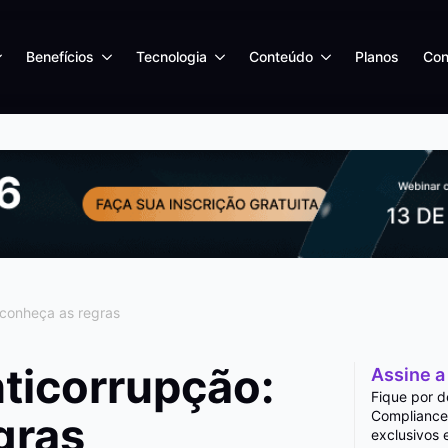
Benefícios
Tecnologia
Conteúdo
Planos
Con
 conheça as regras
nticorrupção:
Assine a
Fique por d
Compliance
gras
exclusivos 