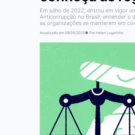
Em julho de 2022, entrou em vigor u
Anticorrupção no Brasil; entender o
as organizações se manterem em co
Atualizado em 08/05/2025
● Por Helen Lugarinho