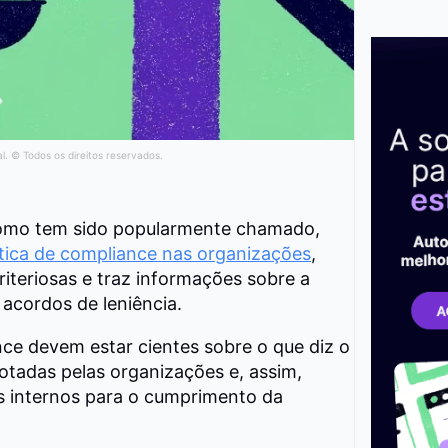
al. © Todos os direitos reservados.
como tem sido popularmente chamado,
ítica de compliance nas organizações
,
riteriosas e traz informações sobre a
 acordos de leniência.
nce devem estar cientes sobre o que diz o
dotadas pelas organizações e, assim,
s internos para o cumprimento da