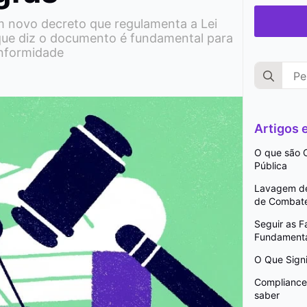
m novo decreto que regulamenta a Lei
 que diz o documento é fundamental para
nformidade
Search
for:
Artigos
O que são C
Pública
Lavagem de 
de Combat
Seguir as 
Fundamenta
O Que Signi
Compliance 
saber