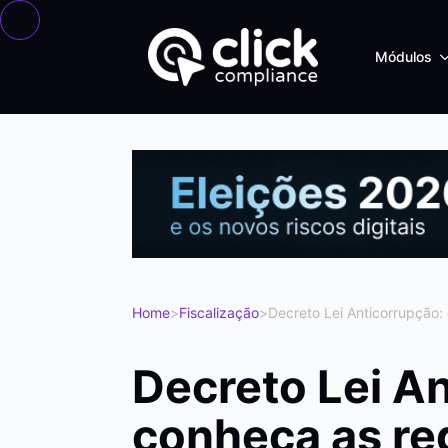
Módulos
Home
>
Fiscalização
>
Decreto Lei Anticorrupção:
Decreto Lei A
conheça as re