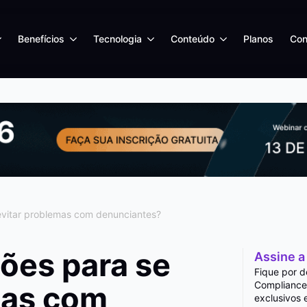
Benefícios
Tecnologia
Conteúdo
Planos
Con
evitar problemas com denunciantes?
ções para se
Assine a
Fique por d
Compliance
mas com
exclusivos 