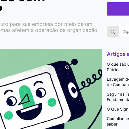
?
uro para sua empresa por meio de um
Search
lemas afetem a operação da organização
for:
Artigos
O que são C
Pública
Lavagem de 
de Combat
Seguir as 
Fundamenta
O Que Signi
Compliance 
saber