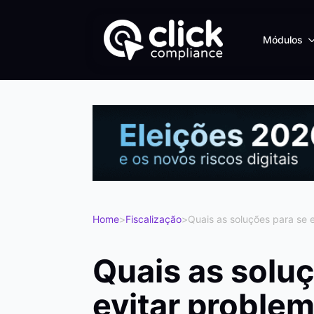
Módulos
Home
>
Fiscalização
>
Quais as soluções para se 
Quais as solu
evitar proble