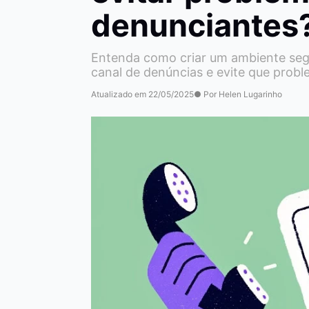
denunciantes
Entenda como criar um ambiente seg
canal de denúncias e evite que prob
Atualizado em 22/05/2025
● Por Helen Lugarinho