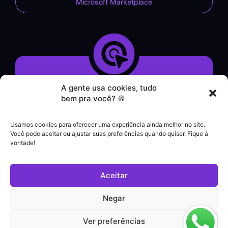
Microsoft Marketplace
A gente usa cookies, tudo
Demonstração do Sistema
bem pra você? 🍪
Formulário de Contato
Atendimento por WhatsApp
Usamos cookies para oferecer uma experiência ainda melhor no site.
Helpdesk
Você pode aceitar ou ajustar suas preferências quando quiser. Fique à
|
vontade!
Contato comercial
+55 (21) 3828-1462
Aceitar
Suporte a clientes
(21) 3180-0616
Negar
Ver preferências
Política de Privacidade