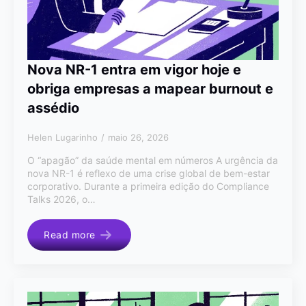
Nova NR-1 entra em vigor hoje e
obriga empresas a mapear burnout e
assédio
Helen Lugarinho
maio 26, 2026
O “apagão” da saúde mental em números A urgência da
nova NR-1 é reflexo de uma crise global de bem-estar
corporativo. Durante a primeira edição do Compliance
Talks 2026, o…
Read more