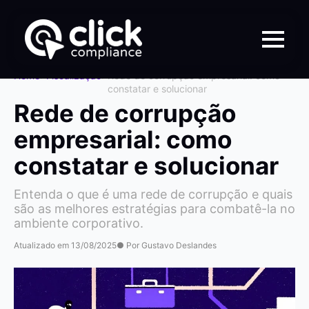
Home
>
Fiscalização
>
Rede de corrupção empresarial: como
constatar e solucionar
Rede de corrupção
empresarial: como
constatar e solucionar
Entenda o que é uma rede de corrupção e quais
são as melhores estratégias para combatê-la no
ambiente corporativo.
Atualizado em 13/08/2025
● Por Gustavo Deslandes