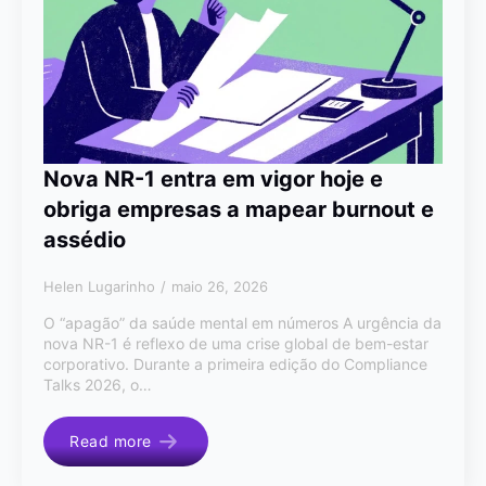
Nova NR-1 entra em vigor hoje e
obriga empresas a mapear burnout e
assédio
Helen Lugarinho
maio 26, 2026
O “apagão” da saúde mental em números A urgência da
nova NR-1 é reflexo de uma crise global de bem-estar
corporativo. Durante a primeira edição do Compliance
Talks 2026, o…
Read more