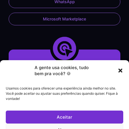
WhatsApp
Microsoft Marketplace
A gente usa cookies, tudo
Demonstração do Sistema
bem pra você? 🍪
Formulário de Contato
Atendimento por WhatsApp
Usamos cookies para oferecer uma experiência ainda melhor no site.
Helpdesk
Você pode aceitar ou ajustar suas preferências quando quiser. Fique à
|
vontade!
Contato comercial
+55 (21) 3828-1462
Aceitar
Suporte a clientes
(21) 3180-0616