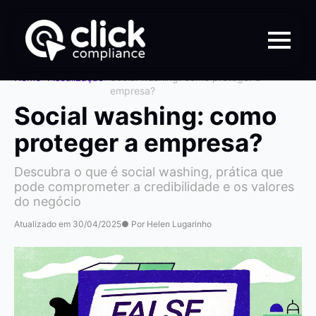
Home
>
Fiscalização
>
Social washing: como proteger a
empresa?
Social washing: como
proteger a empresa?
Descubra o que é social washing, prática que
pode comprometer a credibilidade e os valores
do negócio
Atualizado em 30/04/2025
● Por Helen Lugarinho