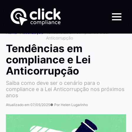
Home
>
Fiscalização
>
Tendências em compliance e Lei
Anticorrupção
Tendências em
compliance e Lei
Anticorrupção
Saiba como deve ser o cenário para o
compliance e a Lei Anticorrupção nos próximos
anos
Atualizado em 07/05/2025
● Por Helen Lugarinho