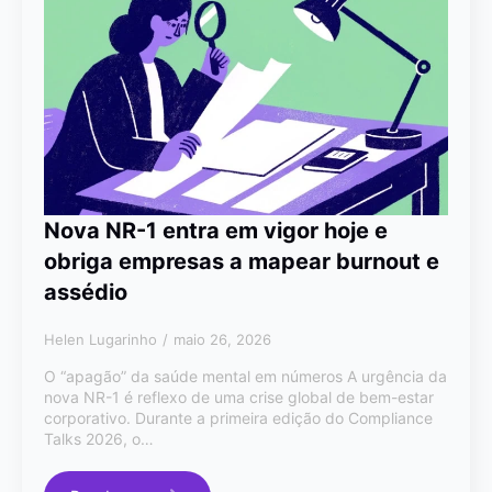
Nova NR-1 entra em vigor hoje e
obriga empresas a mapear burnout e
assédio
Helen Lugarinho
maio 26, 2026
O “apagão” da saúde mental em números A urgência da
nova NR-1 é reflexo de uma crise global de bem-estar
corporativo. Durante a primeira edição do Compliance
Talks 2026, o…