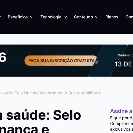
Benefícios
Tecnologia
Conteúdo
Planos
Con
saúde: Selo Unimed Governança e Sustentabilidade
 saúde: Selo
Assine a
Fique por d
Compliance
nança e
exclusivos 