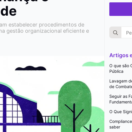
ade
isam estabelecer procedimentos de
Search
a gestão organizacional eficiente e
for:
Artigos
O que são C
Pública
Lavagem de 
de Combat
Seguir as 
Fundamenta
O Que Signi
Compliance 
saber