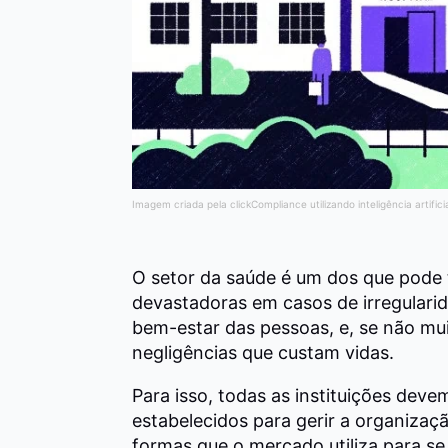
Imagem criada pela clickCompliance utilizando inteligência artifici
O setor da saúde é um dos que pode 
devastadoras em casos de irregularida
bem-estar das pessoas, e, se não mu
negligências que custam vidas.
Para isso, todas as instituições dev
estabelecidos para gerir a organizaç
formas que o mercado utiliza para se 