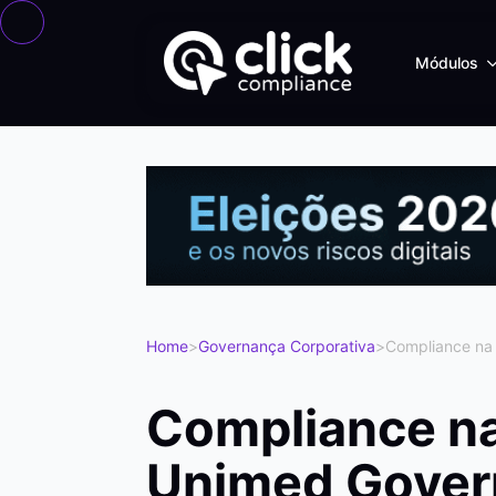
Módulos
Home
>
Governança Corporativa
>
Compliance na 
Compliance na
Unimed Gover