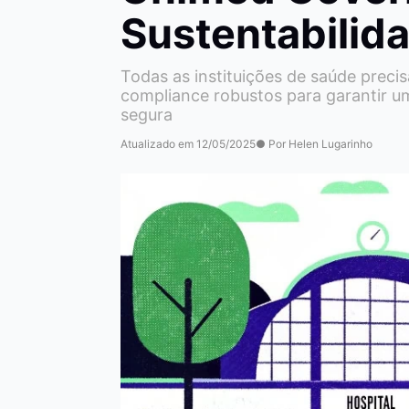
Sustentabilid
Todas as instituições de saúde prec
compliance robustos para garantir um
segura
Atualizado em 12/05/2025
● Por Helen Lugarinho