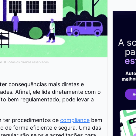
al. © Todos os direitos reservados.
ter consequências mais diretas e
des. Afinal, ele lida diretamente com o
ito bem regulamentado, pode levar a
em ter procedimentos de
compliance
bem
ão de forma eficiente e segura. Uma das
regular são selos e acreditações para