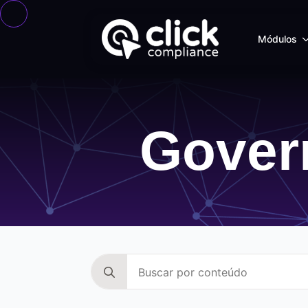
Módulos
Gover
Search
for: