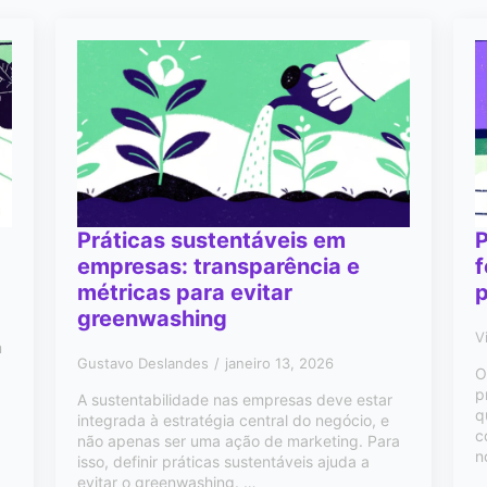
Práticas sustentáveis em
empresas: transparência e
f
métricas para evitar
p
greenwashing
V
m
Gustavo Deslandes
janeiro 13, 2026
O
p
A sustentabilidade nas empresas deve estar
q
integrada à estratégia central do negócio, e
c
não apenas ser uma ação de marketing. Para
n
isso, definir práticas sustentáveis ajuda a
evitar o greenwashing. …