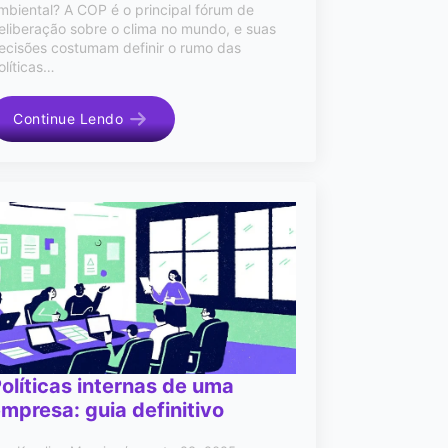
mbiental? A COP é o principal fórum de
eliberação sobre o clima no mundo, e suas
ecisões costumam definir o rumo das
olíticas…
Continue Lendo
olíticas internas de uma
mpresa: guia definitivo