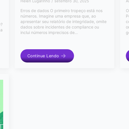
Helen Lugarinho
setembro 30, 2025
A
Erros de dados O primeiro tropeço está nos
O
números. Imagine uma empresa que, ao
P
apresentar seu relatório de integridade, omite
c
0?
dados sobre incidentes de compliance ou
o
da
inclui números imprecisos de…
g
Continue Lendo