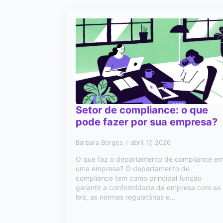
Setor de compliance: o que
pode fazer por sua empresa?
Bárbara Borges
abril 17, 2026
O que faz o departamento de compliance e
uma empresa? O departamento de
compliance tem como principal função
garantir a conformidade da empresa com as
leis, as normas regulatórias e…