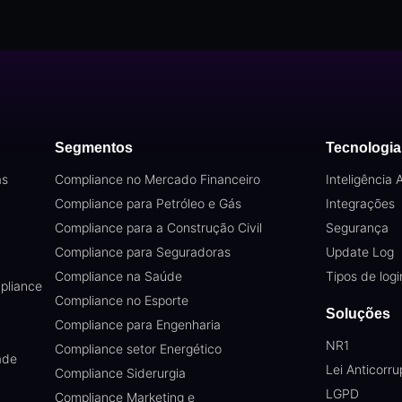
Segmentos
Tecnologia
as
Compliance no Mercado Financeiro
Inteligência Ar
Compliance para Petróleo e Gás
Integrações
Compliance para a Construção Civil
Segurança
Compliance para Seguradoras
Update Log
Compliance na Saúde
Tipos de logi
pliance
Compliance no Esporte
Soluções
Compliance para Engenharia
NR1
Compliance setor Energético
ade
Lei Anticorr
Compliance Siderurgia
LGPD
Compliance Marketing e