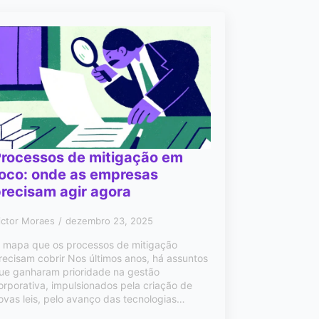
Processos de mitigação em
oco: onde as empresas
recisam agir agora
ictor Moraes
dezembro 23, 2025
 mapa que os processos de mitigação
recisam cobrir Nos últimos anos, há assuntos
ue ganharam prioridade na gestão
orporativa, impulsionados pela criação de
ovas leis, pelo avanço das tecnologias…