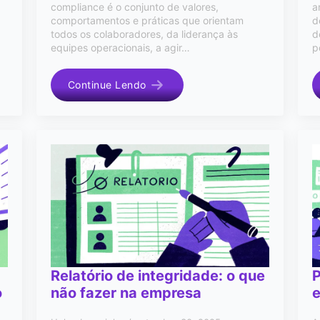
compliance é o conjunto de valores,
a
comportamentos e práticas que orientam
d
todos os colaboradores, da liderança às
d
equipes operacionais, a agir…
p
Continue Lendo
Relatório de integridade: o que
P
o
não fazer na empresa
e