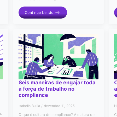
Continue Lendo
Seis maneiras de engajar toda
a força de trabalho no
a
compliance
e
Isabella Bullia
dezembro 11, 2025
H
n,
O que é cultura de compliance? A cultura de
C