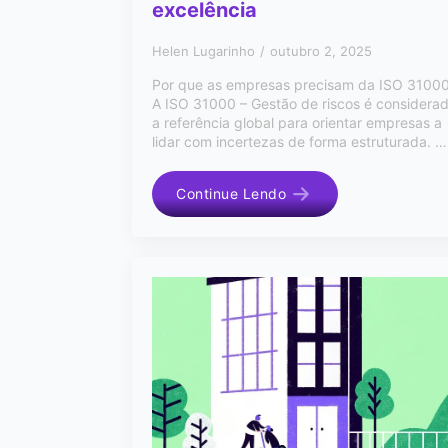
excelência
Helen Lugarinho
outubro 2, 2025
Por que as empresas precisam da ISO 3100
A ISO 31000 – Gestão de riscos é considera
a referência global para orientar empresas a
lidar com incertezas de forma estruturada. …
Continue Lendo