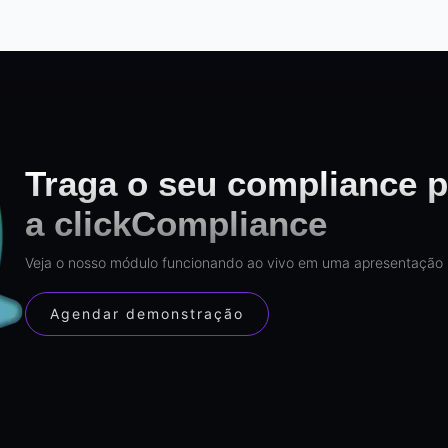
Traga o seu compliance p
a clickCompliance
Veja o nosso módulo funcionando ao vivo em uma apresentação 
Agendar demonstração