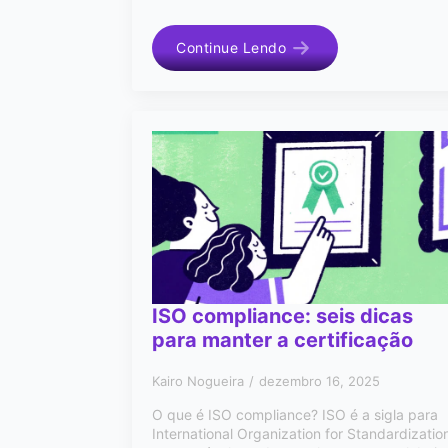
Continue Lendo
ISO compliance: seis dicas
para manter a certificação
Kairo Nogueira
dezembro 16, 2025
O que é ISO compliance? ISO é a sigla para
International Organization for Standardizatio