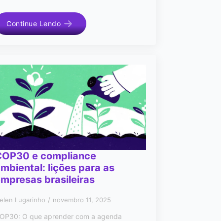
Continue Lendo
COP30 e compliance
mbiental: lições para as
mpresas brasileiras
elen Lugarinho
novembro 11, 2025
OP30: O que aprender com a agenda