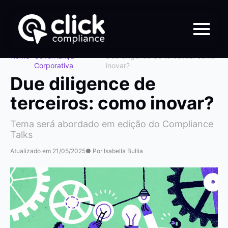
Home
>
Governança
>
Due diligence de terceiros: como
Corporativa
inovar?
Due diligence de
terceiros: como inovar?
Tema será abordado em edição do Compliance
Talks
Atualizado em 21/05/2025
● Por Isabella Bullia