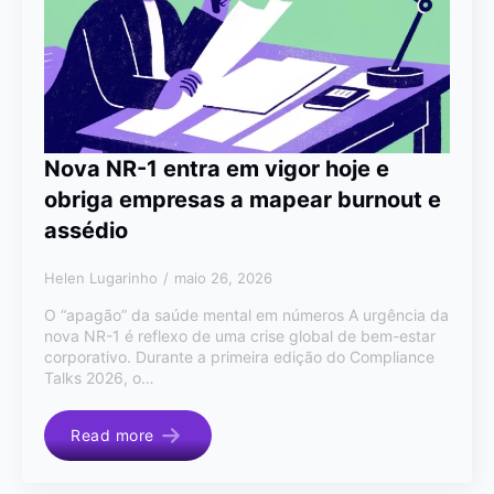
Nova NR-1 entra em vigor hoje e
obriga empresas a mapear burnout e
assédio
Helen Lugarinho
maio 26, 2026
O “apagão” da saúde mental em números A urgência da
nova NR-1 é reflexo de uma crise global de bem-estar
corporativo. Durante a primeira edição do Compliance
Talks 2026, o…
Read more