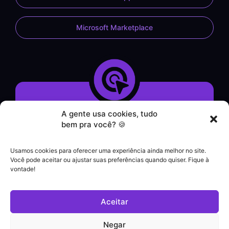
Microsoft Marketplace
A gente usa cookies, tudo
Demonstração do Sistema
bem pra você? 🍪
Formulário de Contato
Atendimento por WhatsApp
Usamos cookies para oferecer uma experiência ainda melhor no site.
Helpdesk
Você pode aceitar ou ajustar suas preferências quando quiser. Fique à
|
vontade!
Contato comercial
+55 (21) 3828-1462
Aceitar
Suporte a clientes
(21) 3180-0616
Negar