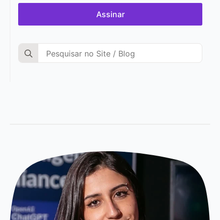
Assinar
Search
for: