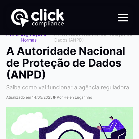
Home
>
Legislação e
>
A Autoridade Nacional de Proteção de
Normas
Dados (ANPD)
A Autoridade Nacional
de Proteção de Dados
(ANPD)
Saiba como vai funcionar a agência reguladora
Atualizado em 14/05/2025
● Por Helen Lugarinho