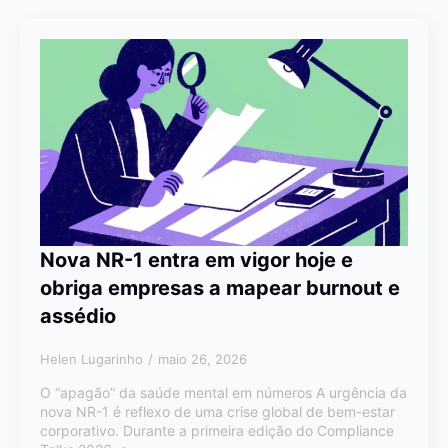
Nova NR-1 entra em vigor hoje e
obriga empresas a mapear burnout e
assédio
Helen Lugarinho
maio 26, 2026
O “apagão” da saúde mental em números A urgência da
nova NR-1 é reflexo de uma crise global de bem-estar
corporativo. Durante a primeira edição do Compliance