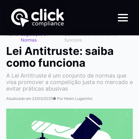
Home
>
Legislação e
>
Lei Antitruste: saiba como
Normas
funciona
Lei Antitruste: saiba
como funciona
A Lei Antitruste é um conjunto de normas que
visa promover a competição justa no mercado e
evitar práticas abusivas
Atualizado em 23/05/2025
● Por Helen Lugarinho