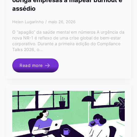
obriga empresas a mapear burnout e
assédio
Helen Lugarinho
maio 26, 2026
O “apagão” da saúde mental em números A urgência da
nova NR-1 é reflexo de uma crise global de bem-estar
corporativo. Durante a primeira edição do Compliance
Talks 2026, o…
Read more