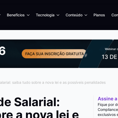
Benefícios
Tecnologia
Conteúdo
Planos
Con
larial: saiba tudo sobre a nova lei e as possíveis penalidades
e Salarial:
Assine a
Fique por d
Compliance
re a nova lei e
exclusivos 