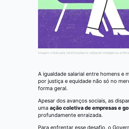
Imagem criada pela clickCompliance utilizando inteligência artifici
A igualdade salarial entre homens e 
por justiça e equidade não só no me
forma geral.
Apesar dos avanços sociais, as dispa
uma
ação coletiva de empresas e g
profundamente enraizada.
Para enfrentar esse desafio, o Gover