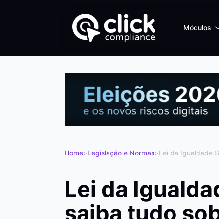
Módulos
Home
>
Legislação e Normas
>
Lei da Igualdade Sa
Lei da Igualdad
saiba tudo sob