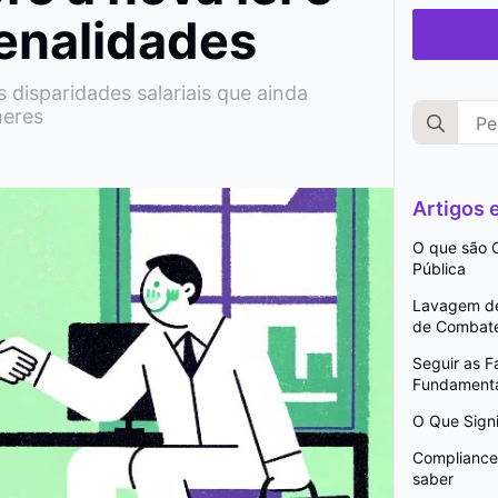
penalidades
s disparidades salariais que ainda
Search
heres
for:
Artigos
O que são C
Pública
Lavagem de 
de Combat
Seguir as 
Fundamenta
O Que Signi
Compliance 
saber