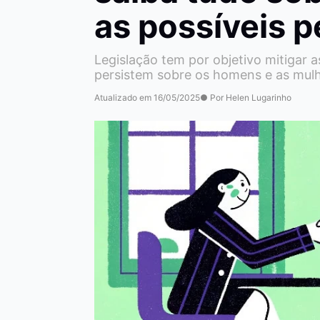
as possíveis 
Legislação tem por objetivo mitigar a
persistem sobre os homens e as mul
Atualizado em 16/05/2025
● Por Helen Lugarinho