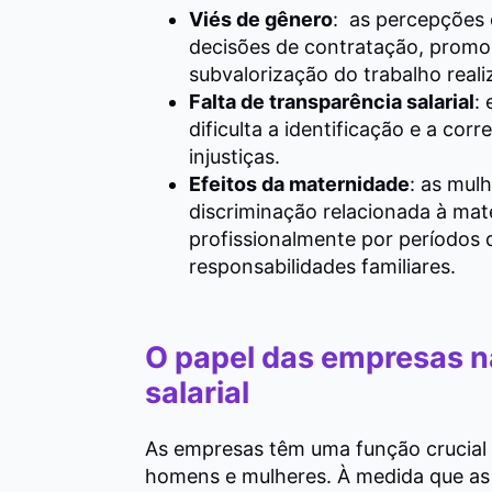
Viés de
g
ênero
:
as percepções c
decisões de contratação, prom
subvalorização do trabalho real
Falta de transparência salarial
:
dificulta a identificação e a co
injustiças.
Efeitos da
m
aternidade
:
as m
ul
discriminação relacionada à mat
profissionalmente por períodos 
responsabilidades familiares.
O papel das empresas n
salarial
As empresas têm uma função crucial pa
homens e mulheres. À medida que as 