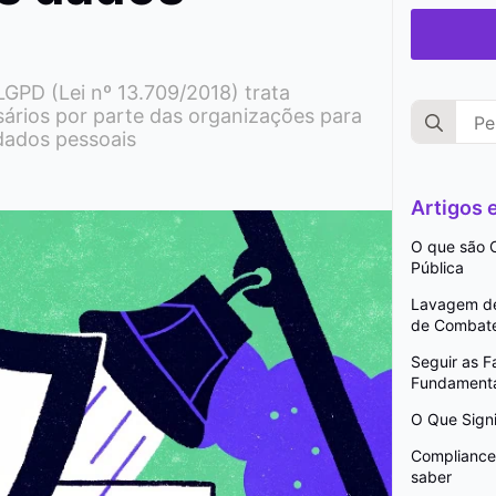
GPD (Lei nº 13.709/2018) trata
Search
ários por parte das organizações para
for:
dados pessoais
Artigos
O que são C
Pública
Lavagem de 
de Combat
Seguir as 
Fundamenta
O Que Signi
Compliance 
saber