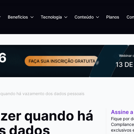
Benefícios
Tecnologia
Conteúdo
Planos
Con
 quando há vazamento dos dados pessoais
azer quando há
Assine a
Fique por d
Compliance
s dados
exclusivos 