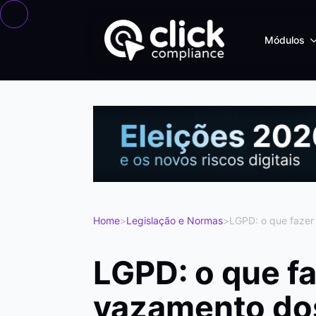
Módulos
Home
>
Legislação e Normas
>
LGPD: o que fazer
LGPD: o que f
vazamento do