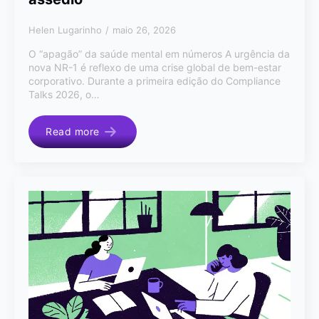
Helen Lugarinho
maio 26, 2026
O “apagão” da saúde mental em números A urgência da
nova NR-1 é reflexo de uma crise global de bem-estar
corporativo. Durante a primeira edição do Compliance
Talks 2026, o…
Read more