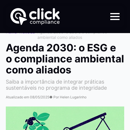
Home
>
Notícias
>
Agenda 2030: o ESG e o compliance
ambiental como aliados
Agenda 2030: o ESG e
o compliance ambiental
como aliados
Saiba a importância de integrar práticas
sustentáveis no programa de integridade
Atualizado em 08/05/2025
● Por Helen Lugarinho