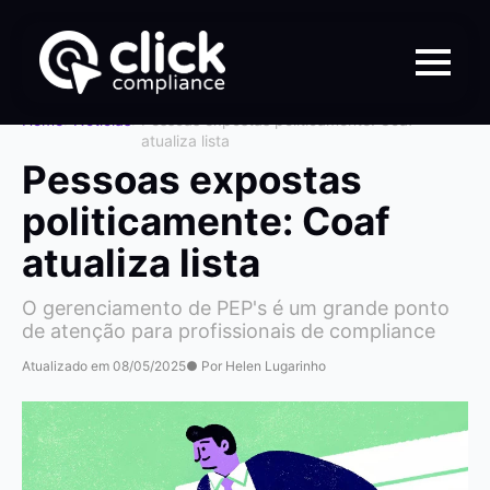
Home
>
Notícias
>
Pessoas expostas politicamente: Coaf
atualiza lista
Pessoas expostas
politicamente: Coaf
atualiza lista
O gerenciamento de PEP's é um grande ponto
de atenção para profissionais de compliance
Atualizado em 08/05/2025
● Por Helen Lugarinho