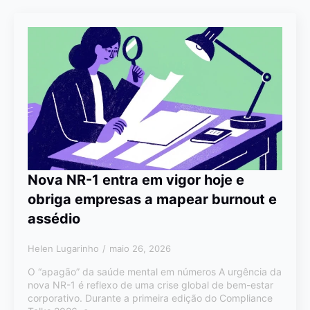
Nova NR-1 entra em vigor hoje e
obriga empresas a mapear burnout e
assédio
Helen Lugarinho
maio 26, 2026
O “apagão” da saúde mental em números A urgência da
nova NR-1 é reflexo de uma crise global de bem-estar
corporativo. Durante a primeira edição do Compliance