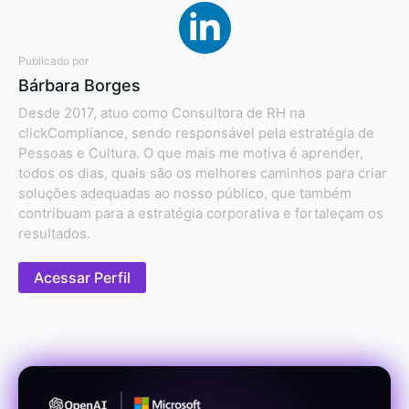
Publicado por
Bárbara Borges
Desde 2017, atuo como Consultora de RH na
clickCompliance, sendo responsável pela estratégia de
Pessoas e Cultura. O que mais me motiva é aprender,
todos os dias, quais são os melhores caminhos para criar
soluções adequadas ao nosso público, que também
contribuam para a estratégia corporativa e fortaleçam os
resultados.
Acessar Perfil