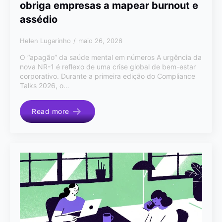
obriga empresas a mapear burnout e
assédio
Helen Lugarinho
maio 26, 2026
O “apagão” da saúde mental em números A urgência da
nova NR-1 é reflexo de uma crise global de bem-estar
corporativo. Durante a primeira edição do Compliance
Talks 2026, o…
Read more