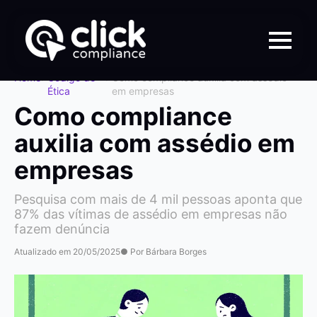
Home
>
Código de
>
Como compliance auxilia com assédio
Ética
em empresas
Como compliance
auxilia com assédio em
empresas
Pesquisa com mais de 4 mil pessoas aponta que
87% das vítimas de assédio em empresas não
fazem denúncia
Atualizado em 20/05/2025
● Por Bárbara Borges