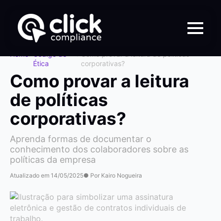
Home
>
Código de
>
Como provar a leitura de políticas
Ética
corporativas?
Como provar a leitura
de políticas
corporativas?
Aprenda formas de documentar o
conhecimento dos colaboradores sobre as
políticas da empresa
Atualizado em 14/05/2025
● Por Kairo Nogueira