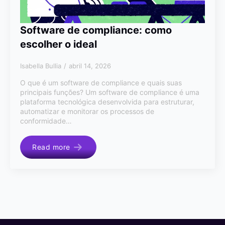
Software de compliance: como
escolher o ideal
Isabella Bullia
abril 14, 2026
O que é um software de compliance e quais suas
principais funções? Um software de compliance é uma
plataforma tecnológica desenvolvida para estruturar,
automatizar e monitorar os processos de
conformidade…
Read more