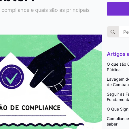
compliance e quais são as principais
Search
for:
Artigos
O que são C
Pública
Lavagem de 
de Combat
Seguir as 
Fundamenta
O Que Signi
Compliance 
saber