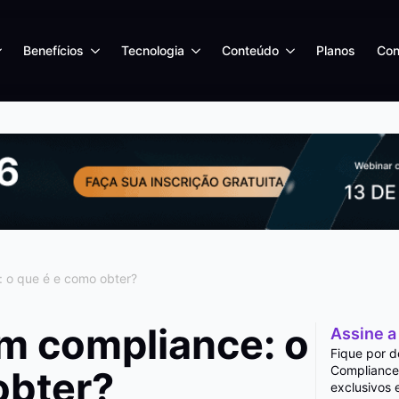
Benefícios
Tecnologia
Conteúdo
Planos
Con
: o que é e como obter?
em compliance: o
Assine a
Fique por d
Compliance
obter?
exclusivos 