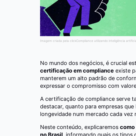
Imagem criada pela clickCompliance utilizando inteligência artifici
No mundo dos negócios, é crucial est
certificação em compliance
existe p
manterem um alto padrão de conform
expressar o compromisso com valores
A certificação de compliance serve t
destacar, quanto para empresas que
longevidade num mercado cada vez m
Neste conteúdo, explicaremos
como 
no Brasil
, informando quais os tipos