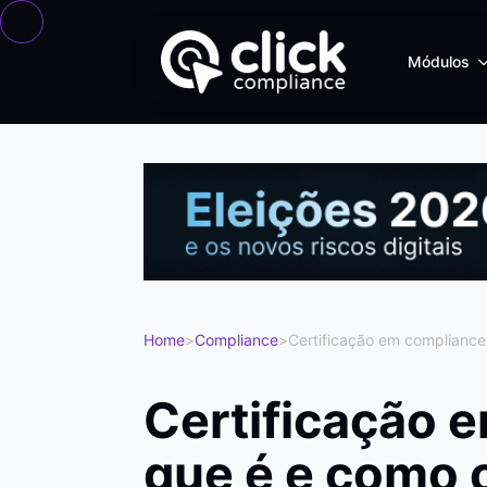
Módulos
Home
>
Compliance
>
Certificação em compliance
Certificação 
que é e como 