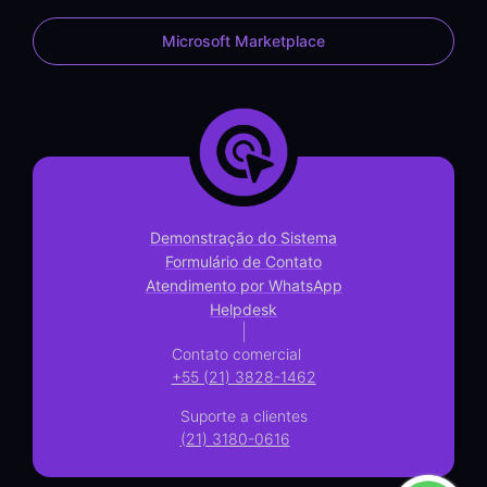
Microsoft Marketplace
Demonstração do Sistema
Formulário de Contato
Atendimento por WhatsApp
Helpdesk
|
Contato comercial
+55 (21) 3828-1462
Suporte a clientes
(21) 3180-0616