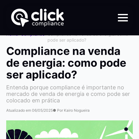
Home
>
Compliance
>
Compliance na venda de energia: como
pode ser aplicado?
Compliance na venda
de energia: como pode
ser aplicado?
Entenda porque compliance é importante no
mercado de venda de energia e como pode ser
colocado em prática
Atualizado em 06/05/2025
● Por Kairo Nogueira