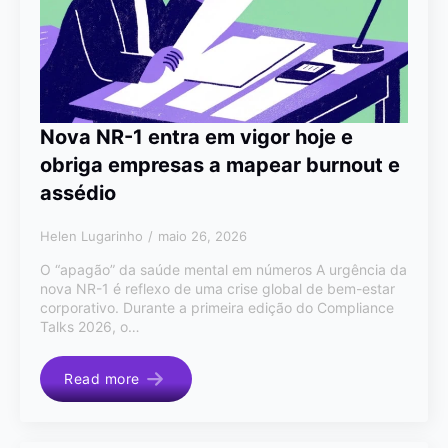
Nova NR-1 entra em vigor hoje e
obriga empresas a mapear burnout e
assédio
Helen Lugarinho
maio 26, 2026
O “apagão” da saúde mental em números A urgência da
nova NR-1 é reflexo de uma crise global de bem-estar
corporativo. Durante a primeira edição do Compliance
Talks 2026, o…
Read more