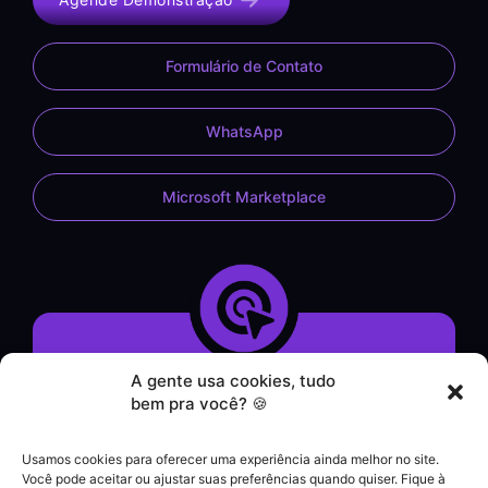
Formulário de Contato
WhatsApp
Microsoft Marketplace
A gente usa cookies, tudo
Demonstração do Sistema
bem pra você? 🍪
Formulário de Contato
Atendimento por WhatsApp
Usamos cookies para oferecer uma experiência ainda melhor no site.
Helpdesk
Você pode aceitar ou ajustar suas preferências quando quiser. Fique à
|