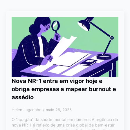
Nova NR-1 entra em vigor hoje e
obriga empresas a mapear burnout e
assédio
Helen Lugarinho
maio 26, 2026
O “apagão” da saúde mental em números A urgência da
nova NR-1 é reflexo de uma crise global de bem-estar