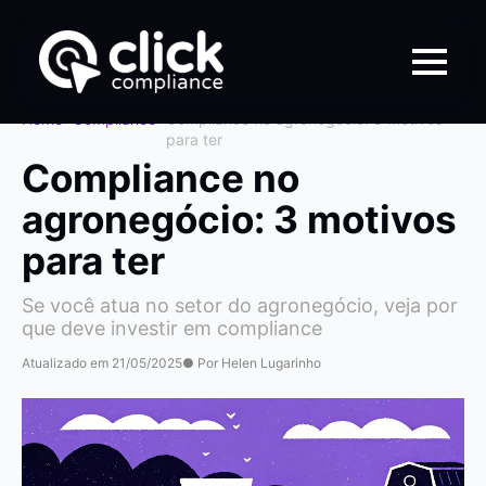
Home
>
Compliance
>
Compliance no agronegócio: 3 motivos
para ter
Compliance no
agronegócio: 3 motivos
para ter
Se você atua no setor do agronegócio, veja por
que deve investir em compliance
Atualizado em 21/05/2025
● Por Helen Lugarinho