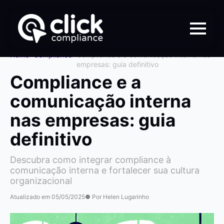
Home
>
Compliance
>
Compliance e a comunicação interna nas
empresas: guia definitivo
Compliance e a
comunicação interna
nas empresas: guia
definitivo
Descubra como integrar compliance à
comunicação interna e fortalecer sua cultura
organizacional
Atualizado em 05/05/2025
● Por Helen Lugarinho