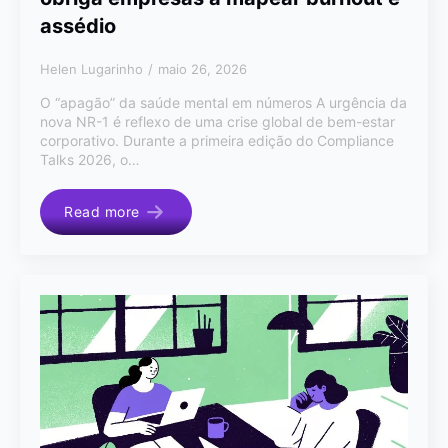
assédio
Helen Lugarinho
maio 26, 2026
O “apagão” da saúde mental em números A urgência da
nova NR-1 é reflexo de uma crise global de bem-estar
corporativo. Durante a primeira edição do Compliance
Talks 2026, o…
Read more