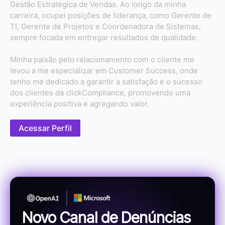
Gestão Estratégica de Vendas. Ao longo da minha
carreira, ocupei posições de liderança, como Gerente de
TI, Gerente de Projetos e Coordenadora de Sistemas,
sempre focada em entregar resultados de qualidade.
Minha paixão pelo relacionamento com o cliente me
levou a me especializar em Customer Success, onde
tenho me dedicado a garantir a satisfação e o sucesso
dos clientes da clickCompliance, promovendo uma
experiência positiva e agregando valor.
Acessar Perfil
Novo Canal de Denúncias