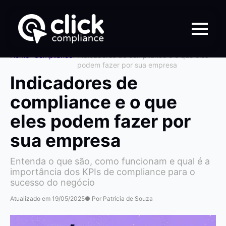
Home
>
Compliance
>
Indicadores de compliance e o que eles
podem fazer por sua empresa
Indicadores de
compliance e o que
eles podem fazer por
sua empresa
Entenda o que são, como funcionam e qual é a
importância dos KPIs de compliance para o
sucesso do negócio
Atualizado em 19/05/2025
● Por Patrícia de Souza