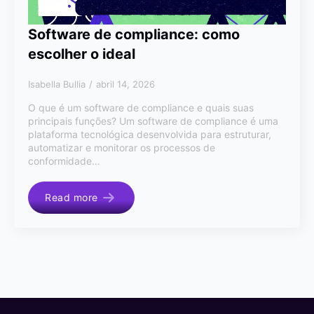
Software de compliance: como
escolher o ideal
Isabella Bullia
abril 14, 2026
O que é um software de compliance e quais suas
principais funções? Um software de compliance é uma
plataforma tecnológica desenvolvida para estruturar,
automatizar e monitorar os processos de
conformidade…
Read more