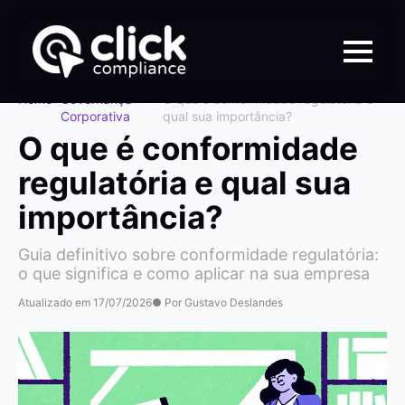
Home
>
Governança
>
O que é conformidade regulatória e
Corporativa
qual sua importância?
O que é conformidade
regulatória e qual sua
importância?
Guia definitivo sobre conformidade regulatória:
o que significa e como aplicar na sua empresa
Atualizado em 17/07/2026
● Por Gustavo Deslandes