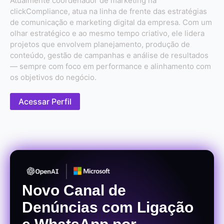
Atualmente coordenador de marketing na
clickCompliance, atua na linha de frente das estratégias
de comunicação e marketing digital da empresa. Com um
olhar estratégico e ao mesmo tempo criativo, ele lidera
projetos que envolvem planejamento, produção de
conteúdo, gestão de campanhas e análise de resultados
— sempre com foco em performance e alinhamento com
os objetivos do negócio.
Acessar Perfil
Novo Canal de
Denúncias com Ligação