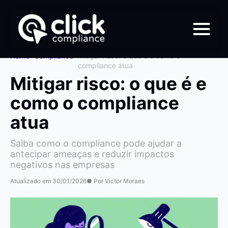
Home
>
Compliance
>
Mitigar risco: o que é e como o
compliance atua
Mitigar risco: o que é e
como o compliance
atua
Saiba como o compliance pode ajudar a
antecipar ameaças e reduzir impactos
negativos nas empresas
Atualizado em 30/01/2026
● Por Victor Moraes