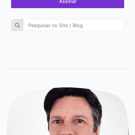
Assinar
Search
for: