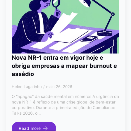
Nova NR-1 entra em vigor hoje e
obriga empresas a mapear burnout e
assédio
Helen Lugarinho
maio 26, 2026
O “apagão” da saúde mental em números A urgência da
nova NR-1 é reflexo de uma crise global de bem-estar
corporativo. Durante a primeira edição do Compliance
Talks 2026, o…
Read more