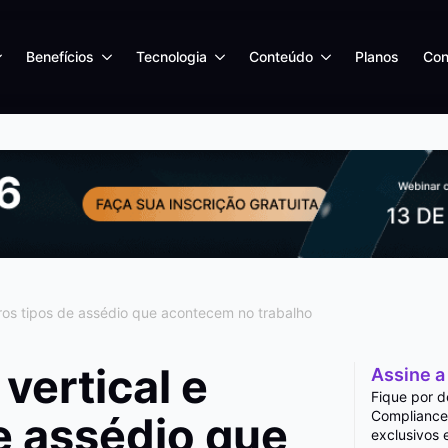
Benefícios
Tecnologia
Conteúdo
Planos
Con
tros tipos de assédio que acontecem no trabalho
vertical e
Assine a
Fique por d
Compliance
e assédio que
exclusivos 