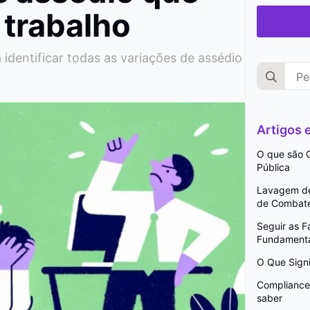
trabalho
identificar todas as variações de assédio
Search
for:
Artigos
O que são C
Pública
Lavagem de 
de Combat
Seguir as 
Fundamenta
O Que Signi
Compliance 
saber