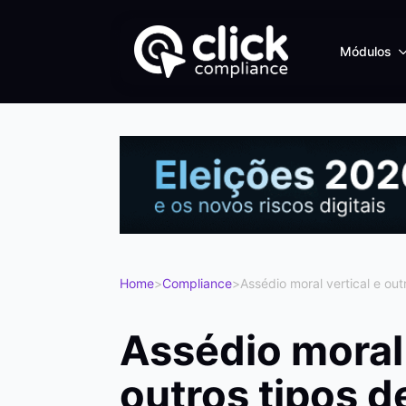
Módulos
Home
>
Compliance
>
Assédio moral vertical e ou
Assédio moral 
outros tipos d