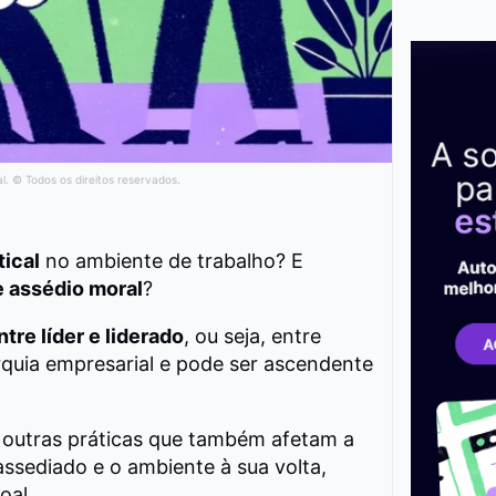
al. © Todos os direitos reservados.
tical
no ambiente de trabalho? E
e assédio moral
?
tre líder e liderado
, ou seja, entre
arquia empresarial e pode ser ascendente
á outras práticas que também afetam a
assediado e o ambiente à sua volta,
oal.