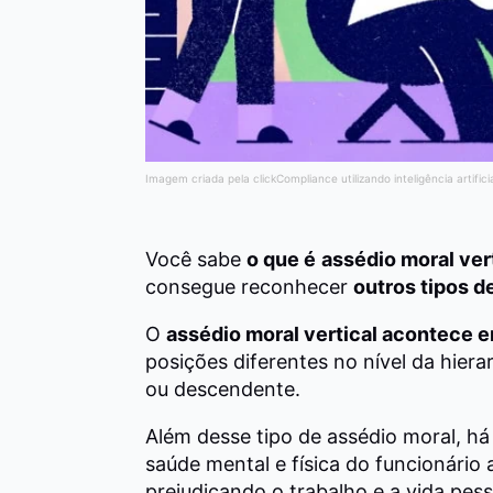
Imagem criada pela clickCompliance utilizando inteligência artifici
Você sabe
o que é
assédio moral ver
consegue reconhecer
outros tipos d
O
assédio moral vertical acontece en
posições diferentes no nível da hier
ou descendente.
Além desse tipo de assédio moral, h
saúde mental e física do funcionário 
prejudicando o trabalho e a vida pess