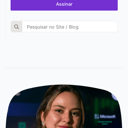
Assinar
Search
for: