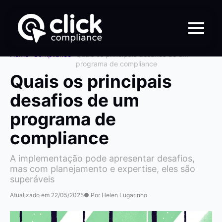
Home
>
Compliance
>
Quais os principais desafios de um
programa de compliance
Quais os principais
desafios de um
programa de
compliance
A implementação pode apresentar desafios,
mas com planejamento e expertise, eles são
superáveis
Atualizado em 22/05/2025
● Por Helen Lugarinho