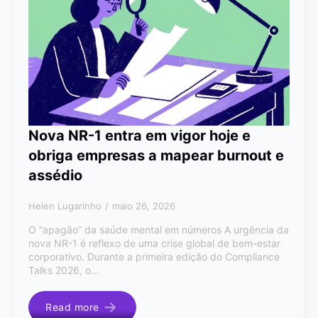
Nova NR-1 entra em vigor hoje e
obriga empresas a mapear burnout e
assédio
Helen Lugarinho
maio 26, 2026
O “apagão” da saúde mental em números A urgência da
nova NR-1 é reflexo de uma crise global de bem-estar
corporativo. Durante a primeira edição do Compliance
Talks 2026, o…
Read more