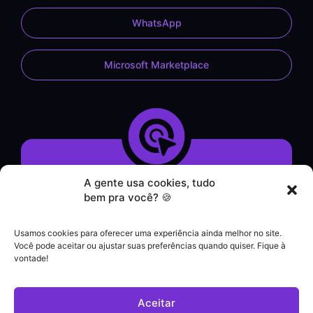
WhatsApp
Microsoft Marketplace
A gente usa cookies, tudo
Demonstração do Sistema
bem pra você? 🍪
Formulário de Contato
Atendimento por WhatsApp
Usamos cookies para oferecer uma experiência ainda melhor no site.
Helpdesk
Você pode aceitar ou ajustar suas preferências quando quiser. Fique à
|
vontade!
Contato comercial
+55 (21) 3828-1462
Aceitar
Suporte a clientes