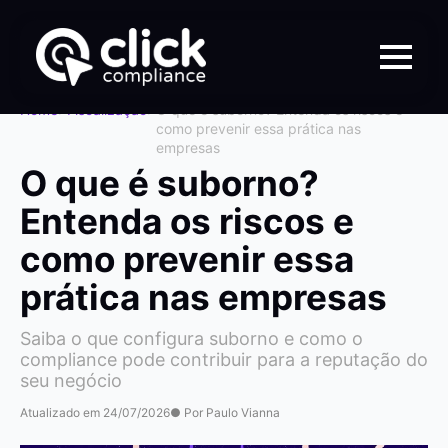
Home
>
Fiscalização
>
O que é suborno? Entenda os riscos e
como prevenir essa prática nas
empresas
O que é suborno?
Entenda os riscos e
como prevenir essa
prática nas empresas
Saiba o que configura suborno e como o
compliance pode contribuir para a reputação do
seu negócio
Atualizado em 24/07/2026
● Por Paulo Vianna