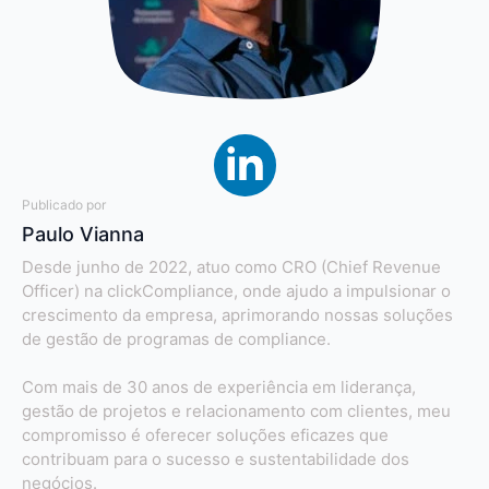
Publicado por
Paulo Vianna
Desde junho de 2022, atuo como CRO (Chief Revenue
Officer) na clickCompliance, onde ajudo a impulsionar o
crescimento da empresa, aprimorando nossas soluções
de gestão de programas de compliance.
Com mais de 30 anos de experiência em liderança,
gestão de projetos e relacionamento com clientes, meu
compromisso é oferecer soluções eficazes que
contribuam para o sucesso e sustentabilidade dos
negócios.