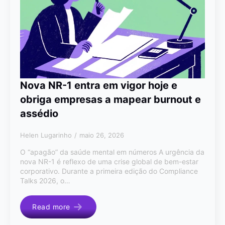
Nova NR-1 entra em vigor hoje e
obriga empresas a mapear burnout e
assédio
Helen Lugarinho
maio 26, 2026
O “apagão” da saúde mental em números A urgência da
nova NR-1 é reflexo de uma crise global de bem-estar
corporativo. Durante a primeira edição do Compliance
Talks 2026, o…
Read more