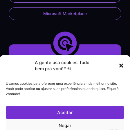
Microsoft Marketplace
A gente usa cookies, tudo
Demonstração do Sistema
bem pra você? 🍪
Formulário de Contato
Atendimento por WhatsApp
Usamos cookies para oferecer uma experiência ainda melhor no site.
Helpdesk
Você pode aceitar ou ajustar suas preferências quando quiser. Fique à
|
vontade!
Contato comercial
+55 (21) 3828-1462
Aceitar
Suporte a clientes
(21) 3180-0616
Negar