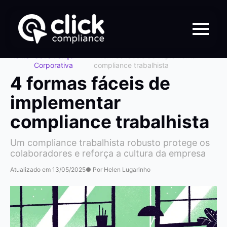
Home
>
Governança
>
4 formas fáceis de implementar
Corporativa
compliance trabalhista
4 formas fáceis de
implementar
compliance trabalhista
Um compliance trabalhista robusto protege os
colaboradores e reforça a cultura da empresa
Atualizado em 13/05/2025
● Por Helen Lugarinho