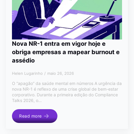
Nova NR-1 entra em vigor hoje e
obriga empresas a mapear burnout e
assédio
Helen Lugarinho
maio 26, 2026
O “apagão” da saúde mental em números A urgência da
nova NR-1 é reflexo de uma crise global de bem-estar
corporativo. Durante a primeira edição do Compliance
Talks 2026, o…
Read more