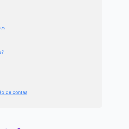
ões
s?
ão de contas