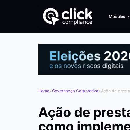
Módulos
Home
>
Governança Corporativa
>
Ação de prest
Ação de prest
como impleme