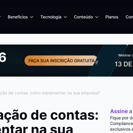
Benefícios
Tecnologia
Conteúdo
Planos
Con
ação de contas: como implementar na sua empresa?
ação de contas:
Assine a
Fique por d
Compliance
ntar na sua
exclusivos 