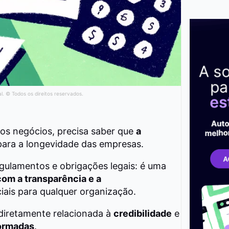
al. © Todos os direitos reservados.
os negócios, precisa saber que
a
para a longevidade das empresas.
egulamentos e obrigações legais: é uma
m a transparência e a
nciais para qualquer organização.
diretamente relacionada à
credibilidade
e
formadas
.