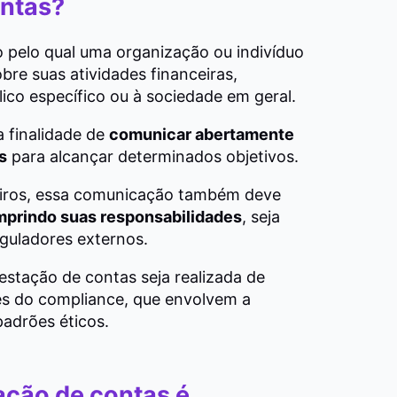
ontas?
 pelo qual uma organização ou indivíduo
re suas atividades financeiras,
lico específico ou à sociedade em geral.
a finalidade de
comunicar abertamente
s
para alcançar determinados objetivos.
ceiros, essa comunicação também deve
prindo suas responsabilidades
, seja
reguladores externos.
restação de contas seja realizada de
es do compliance, que envolvem a
padrões éticos.
ação de contas é