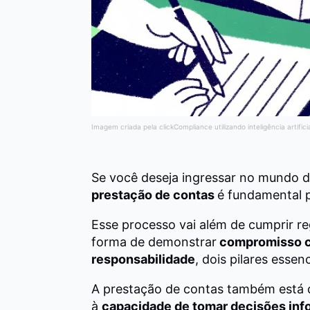
Imagem criada pela clickCompliance utilizando inteligência artifici
Se você deseja ingressar no mundo d
prestação de contas
é fundamental 
Esse processo vai além de cumprir r
forma de demonstrar
compromisso co
responsabilidade
, dois pilares esse
A prestação de contas também está 
à
capacidade de tomar decisões in