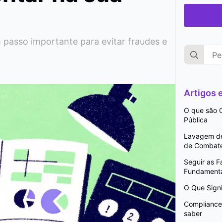
 passo importante para evitar fraudes e
Search
for:
Artigos
O que são C
Pública
Lavagem de 
de Combat
Seguir as 
Fundamenta
O Que Signi
Compliance 
saber