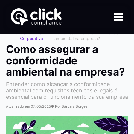
Home
>
Governança
>
Como assegurar a conformidade
Corporativa
ambiental na empresa?
Como assegurar a
conformidade
ambiental na empresa?
Entender como alcançar a conformidade
ambiental com requisitos técnicos e legais é
essencial para o funcionamento da sua empresa
Atualizado em 07/05/2025
● Por Bárbara Borges