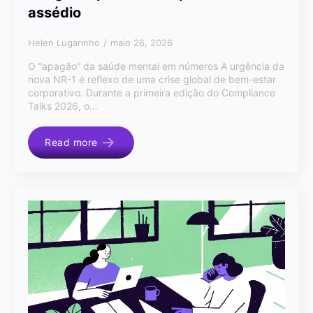
assédio
Helen Lugarinho
maio 26, 2026
O “apagão” da saúde mental em números A urgência da
nova NR-1 é reflexo de uma crise global de bem-estar
corporativo. Durante a primeira edição do Compliance
Talks 2026, o…
Read more