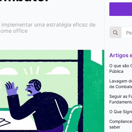
 implementar uma estratégia eficaz de
Search
home office
for:
Artigos
O que são C
Pública
Lavagem de 
de Combat
Seguir as 
Fundamenta
O Que Signi
Compliance 
saber