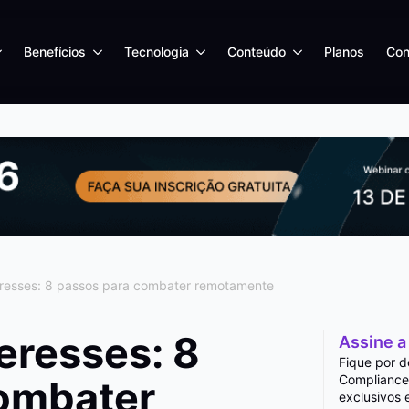
Benefícios
Tecnologia
Conteúdo
Planos
Con
teresses: 8 passos para combater remotamente
teresses: 8
Assine a
Fique por d
Compliance
ombater
exclusivos 