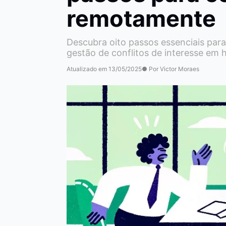
remotamente
Descubra oito passos essenciais para
gestão de conflitos de interesse em 
Atualizado em 13/05/2025
● Por Victor Moraes