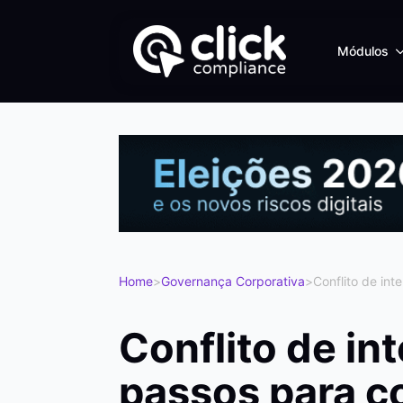
Módulos
Home
>
Governança Corporativa
>
Conflito de in
Conflito de in
passos para c