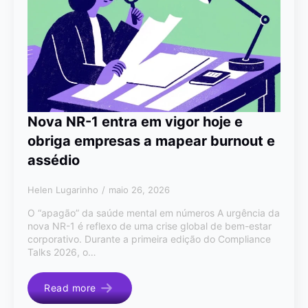
Nova NR-1 entra em vigor hoje e
obriga empresas a mapear burnout e
assédio
Helen Lugarinho
maio 26, 2026
O “apagão” da saúde mental em números A urgência da
nova NR-1 é reflexo de uma crise global de bem-estar
corporativo. Durante a primeira edição do Compliance
Talks 2026, o…
Read more