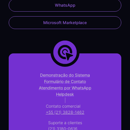
WhatsApp
Microsoft Marketplace
Demonstração do Sistema
Formulário de Contato
Atendimento por WhatsApp
Helpdesk
|
Contato comercial
+55 (21) 3828-1462
Suporte a clientes
(21) 3180-0616