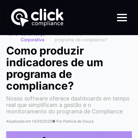
Home
>
Governança
>
Como produzir indicadores de um
Corporativa
programa de compliance?
Como produzir
indicadores de um
programa de
compliance?
Nosso software oferece dashboards em tempo
real que simplificam a gestão e o
monitoramento do programa de Compliance
Atualizado em 14/05/2025
● Por Patrícia de Souza