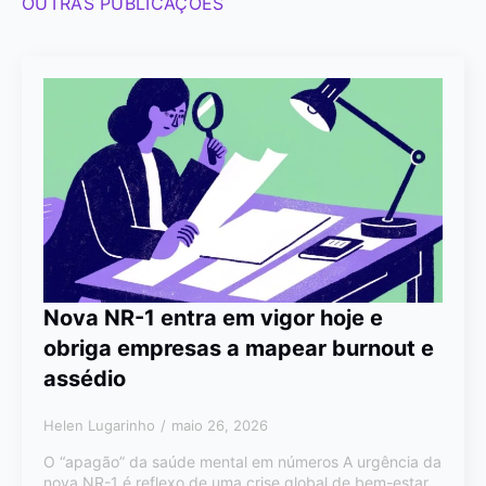
OUTRAS PUBLICAÇÕES
Nova NR-1 entra em vigor hoje e
obriga empresas a mapear burnout e
assédio
Helen Lugarinho
maio 26, 2026
O “apagão” da saúde mental em números A urgência da
nova NR-1 é reflexo de uma crise global de bem-estar