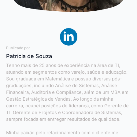
Publicado por
Patrícia de Souza
Tenho mais de 25 anos de experiência na área de TI,
atuando em segmentos como varejo, saúde e educação.
Sou graduada em Matemática e possuo diversas pós-
graduações, incluindo Análise de Sistemas, Análise
Financeira, Auditoria e Compliance, além de um MBA em
Gestão Estratégica de Vendas. Ao longo da minha
carreira, ocupei posições de liderança, como Gerente de
TI, Gerente de Projetos e Coordenadora de Sistemas,
sempre focada em entregar resultados de qualidade.
Minha paixão pelo relacionamento com o cliente me