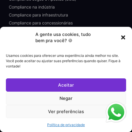
Compliance na indústria
Compliance para infraestrutura
Compliance para concessionárias
Compliance no setor de Tecnologia
A gente usa cookies, tudo
Compliance no Setor de Alimentos e Bebidas
bem pra você? 🍪
Todos os setores
Usamos cookies para oferecer uma experiência ainda melhor no site.
Você pode aceitar ou ajustar suas preferências quando quiser. Fique à
vontade!
Tecnologia
Aceitar
Negar
Inteligência Artificial
Integrações
Ver preferências
Segurança
Update Log
Política de privacidade