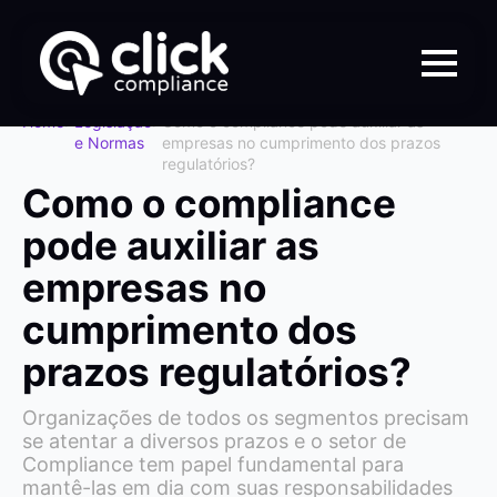
Home
>
Legislação
>
Como o compliance pode auxiliar as
e Normas
empresas no cumprimento dos prazos
regulatórios?
Como o compliance
pode auxiliar as
empresas no
cumprimento dos
prazos regulatórios?
Organizações de todos os segmentos precisam
se atentar a diversos prazos e o setor de
Compliance tem papel fundamental para
mantê-las em dia com suas responsabilidades