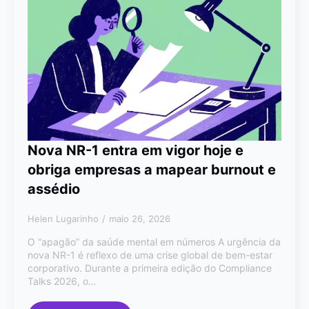
Nova NR-1 entra em vigor hoje e
obriga empresas a mapear burnout e
assédio
Helen Lugarinho
maio 26, 2026
O “apagão” da saúde mental em números A urgência da
nova NR-1 é reflexo de uma crise global de bem-estar
corporativo. Durante a primeira edição do Compliance
Talks 2026, o…