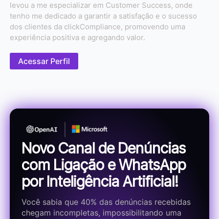
levou a me especializar em Customer Success, onde
tenho me dedicado a garantir a satisfação e o sucesso
dos clientes da clickCompliance, promovendo uma
experiência positiva e agregando valor.
Acessar Perfil
Novo Canal de Denúncias
com Ligação e WhatsApp
por Inteligência Artificial!
Você sabia que 40% das denúncias recebidas
chegam incompletas, impossibilitando uma