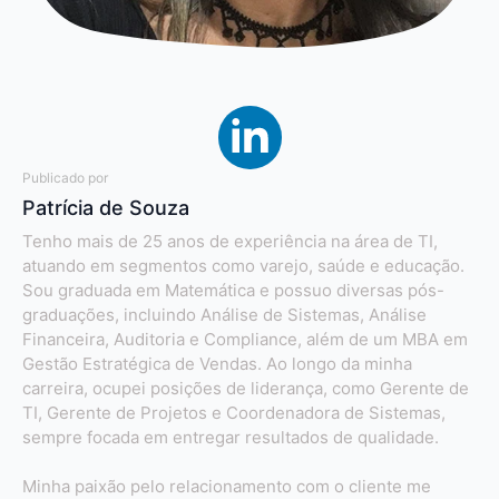
Publicado por
Patrícia de Souza
Tenho mais de 25 anos de experiência na área de TI,
atuando em segmentos como varejo, saúde e educação.
Sou graduada em Matemática e possuo diversas pós-
graduações, incluindo Análise de Sistemas, Análise
Financeira, Auditoria e Compliance, além de um MBA em
Gestão Estratégica de Vendas. Ao longo da minha
carreira, ocupei posições de liderança, como Gerente de
TI, Gerente de Projetos e Coordenadora de Sistemas,
sempre focada em entregar resultados de qualidade.
Minha paixão pelo relacionamento com o cliente me