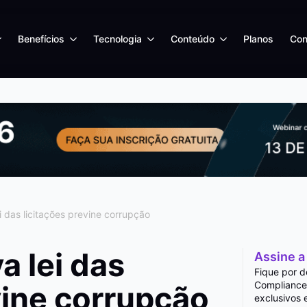
Benefícios
Tecnologia
Conteúdo
Planos
Con
i das licitações previne corrupção
a lei das
Assine a
Fique por d
Compliance
vine corrupção
exclusivos 