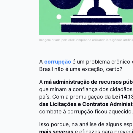
Imagem criada pela clickCompliance utilizando inteligência artifici
A
corrupção
é um problema crônico 
Brasil não é uma exceção, certo?
A
má administração de recursos púb
que minam a confiança dos cidadão
país. Com a promulgação da
Lei 14.1
das Licitações e Contratos Administ
combate à corrupção ficou aquecido.
Isso porque, na análise de alguns esp
mais severas
e eficazes para prevenir