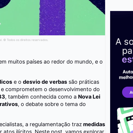
al. © Todos os direitos reservados.
em muitos países ao redor do mundo, e o
licos
e o
desvio de verbas
são práticas
s e comprometem o desenvolvimento do
33
, também conhecida como a
Nova Lei
rativos
, o debate sobre o tema do
ecialistas, a regulamentação traz
medidas
 atos ilícitos. Neste post, vamos explorar