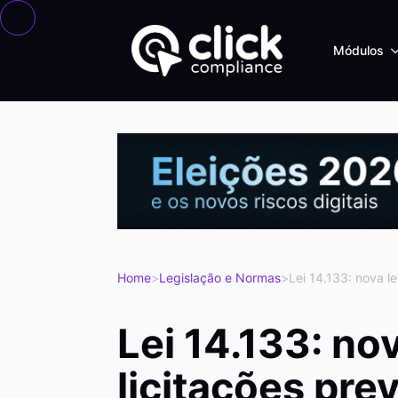
Módulos
Home
>
Legislação e Normas
>
Lei 14.133: nova le
Lei 14.133: nov
licitações pre