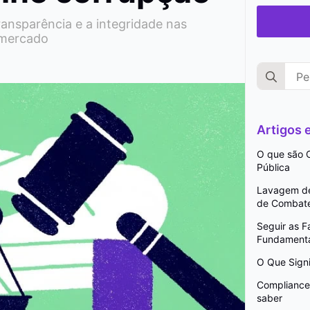
ransparência e a integridade nas
 mercado
Search
for:
Artigos
O que são C
Pública
Lavagem de 
de Combat
Seguir as 
Fundamenta
O Que Signi
Compliance 
saber