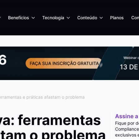
Benefícios
Tecnologia
Conteúdo
Planos
Con
erramentas e práticas afastam o problema
va: ferramentas
Assine a
Fique por d
Compliance
astam o problema
exclusivos 