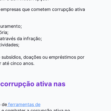
a empresas que cometem corrupção ativa
turamento;
ria;
através da infração;
tividades;
 subsídios, doações ou empréstimos por
r até cinco anos.
corrupção ativa nas
o de
ferramentas de
 e combater a corrupção ativa no