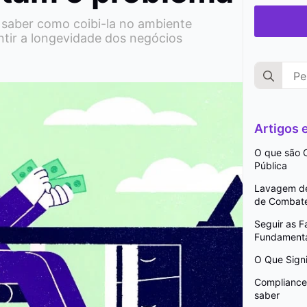
 saber como coibi-la no ambiente
ntir a longevidade dos negócios
Search
for:
Artigos
O que são C
Pública
Lavagem de 
de Combat
Seguir as 
Fundamenta
O Que Signi
Compliance 
saber