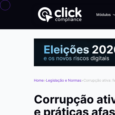
Módulos
Home
>
Legislação e Normas
>
Corrupção ativa: f
Corrupção ati
e práticas af