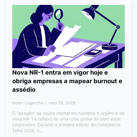
Nova NR-1 entra em vigor hoje e
obriga empresas a mapear burnout e
assédio
Helen Lugarinho
maio 26, 2026
O “apagão” da saúde mental em números A urgência da
nova NR-1 é reflexo de uma crise global de bem-estar
corporativo. Durante a primeira edição do Compliance
Talks 2026, o…