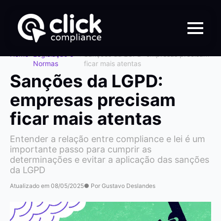
Home
>
Legislação e
>
Sanções da LGPD: empresas precisam
Normas
ficar mais atentas
Sanções da LGPD:
empresas precisam
ficar mais atentas
Entender a relação entre compliance e lei é um
importante passo para cumprir as
determinações e evitar a aplicação das sanções
da LGPD
Atualizado em 08/05/2025
● Por Gustavo Deslandes