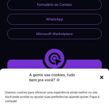
Formulário de Contato
WhatsApp
Microsoft Marketplace
A gente usa cookies, tudo
Demonstração do Sistema
bem pra você? 🍪
Formulário de Contato
Atendimento por WhatsApp
Usamos cookies para oferecer uma experiência ainda melhor no site.
Helpdesk
Você pode aceitar ou ajustar suas preferências quando quiser. Fique à
|
vontade!
Contato comercial
+55 (21) 3828-1462