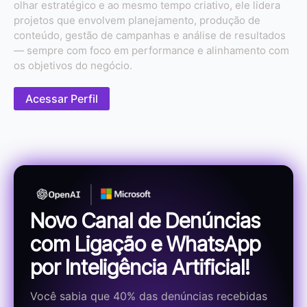
olhar estratégico e ao mesmo tempo criativo, ele lidera
projetos que envolvem planejamento, produção de
conteúdo, gestão de campanhas e análise de resultados
— sempre com foco em performance e alinhamento com
os objetivos do negócio.
Acessar Perfil
Novo Canal de Denúncias
com Ligação e WhatsApp
por Inteligência Artificial!
Você sabia que 40% das denúncias recebidas