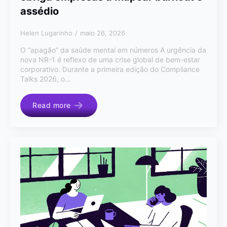
assédio
Helen Lugarinho
maio 26, 2026
O “apagão” da saúde mental em números A urgência da
nova NR-1 é reflexo de uma crise global de bem-estar
corporativo. Durante a primeira edição do Compliance
Talks 2026, o…
Read more