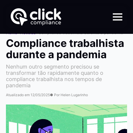
Home
>
Notícias
>
Compliance trabalhista durante a pandemia
Compliance trabalhista
durante a pandemia
Nenhum outro segmento precisou se
transformar tão rapidamente quanto o
compliance trabalhista nos tempos de
pandemia
Atualizado em 12/05/2025
● Por Helen Lugarinho