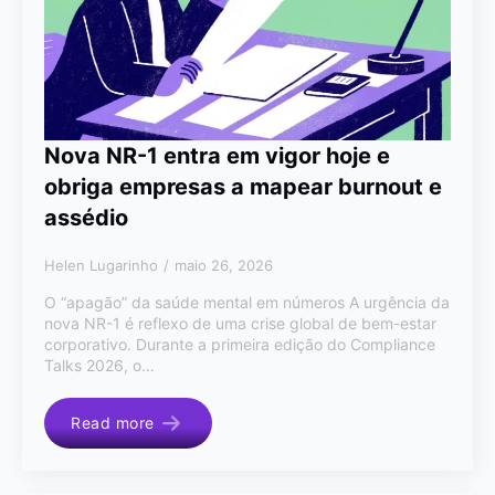
Nova NR-1 entra em vigor hoje e
obriga empresas a mapear burnout e
assédio
Helen Lugarinho
maio 26, 2026
O “apagão” da saúde mental em números A urgência da
nova NR-1 é reflexo de uma crise global de bem-estar
corporativo. Durante a primeira edição do Compliance
Talks 2026, o…
Read more