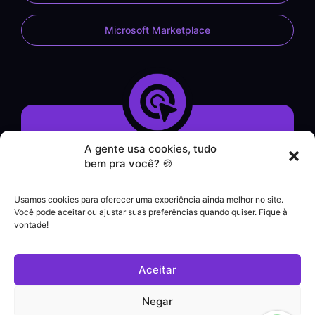
Microsoft Marketplace
A gente usa cookies, tudo
Demonstração do Sistema
bem pra você? 🍪
Formulário de Contato
Atendimento por WhatsApp
Usamos cookies para oferecer uma experiência ainda melhor no site.
Helpdesk
Você pode aceitar ou ajustar suas preferências quando quiser. Fique à
|
vontade!
Contato comercial
+55 (21) 3828-1462
Aceitar
Suporte a clientes
(21) 3180-0616
Negar