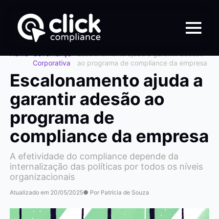
Home
>
Governança
>
Escalonamento ajuda a garantir adesão
Corporativa
ao programa de compliance da empresa
Escalonamento ajuda a
garantir adesão ao
programa de
compliance da empresa
A efetividade do compliance depende da
internalização das políticas por todos os níveis
organizacionais
Atualizado em 20/05/2025
● Por Patrícia de Souza