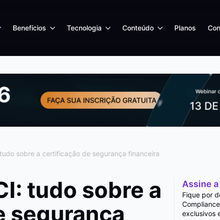
Benefícios
Tecnologia
Conteúdo
Planos
Con
tudo sobre a certificação de segurança financeira
I: tudo sobre a
Assine a
Fique por d
Compliance
de segurança
exclusivos 