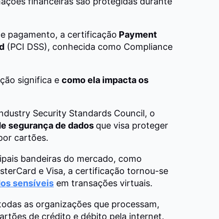
ações financeiras são protegidas durante
de pagamento, a certificação
Payment
d
(PCI DSS), conhecida como Compliance
ção significa e
como ela impacta os
dustry Security Standards Council, o
 de segurança de dados
que visa proteger
por cartões.
ncipais bandeiras do mercado, como
terCard e Visa, a certificação tornou-se
os sensíveis
em transações virtuais.
 todas as organizações que processam,
tões de crédito e débito pela internet.