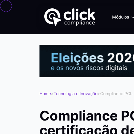
Módulos
Home
>
Tecnologia e Inovação
>
Compliance PCI: 
Compliance PC
certificação 