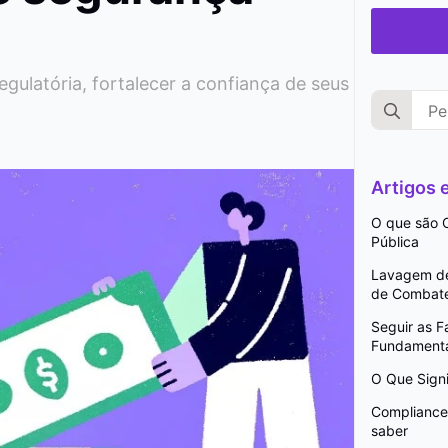
ulatória, fortalecer a confiança de seus
Search
for:
Artigos
O que são C
Pública
Lavagem de 
de Combat
Seguir as 
Fundamenta
O Que Signi
Compliance 
saber