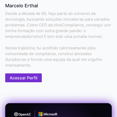
Marcelo Erthal
Desde a década de 80, faço parte do universo da
tecnologia, buscando soluções inovadoras para variados
problemas. Como CEO da clickCompliance, consegui unir
minha formação com outra grande paixão: o
empreendedorismo! E tem sido uma jornada incrível.
Nessa trajetória, fui acolhido calorosamente pela
comunidade de compliance, construí amizades
duradouras e formei uma equipe da qual me orgulho
imensamente.
Acessar Perfil