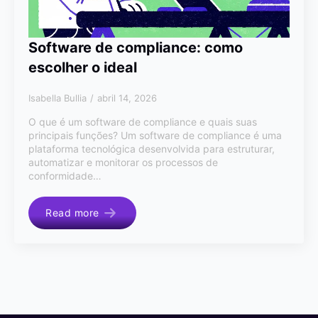
Software de compliance: como
escolher o ideal
Isabella Bullia
abril 14, 2026
O que é um software de compliance e quais suas
principais funções? Um software de compliance é uma
plataforma tecnológica desenvolvida para estruturar,
automatizar e monitorar os processos de
conformidade…
Read more