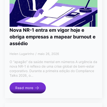
Nova NR-1 entra em vigor hoje e
obriga empresas a mapear burnout e
assédio
Helen Lugarinho
maio 26, 2026
O “apagão” da saúde mental em números A urgência da
nova NR-1 é reflexo de uma crise global de bem-estar
corporativo. Durante a primeira edição do Compliance
Talks 2026, o…
Read more