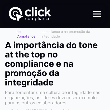
Home
>
Treinamento
>
A importância do tone at the top no
de
compliance e na promoção da
Compliance
integridade
A importância do tone
at the top no
compliance e na
promoção da
integridade
Para fomentar uma cultura de integridade nas
organizações, os líderes devem ser exemplo
para os outros colaboradores