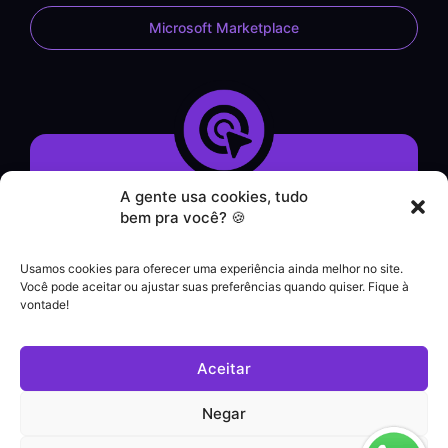
Microsoft Marketplace
A gente usa cookies, tudo
Demonstração do Sistema
bem pra você? 🍪
Formulário de Contato
Atendimento por WhatsApp
Usamos cookies para oferecer uma experiência ainda melhor no site.
Helpdesk
Você pode aceitar ou ajustar suas preferências quando quiser. Fique à
|
vontade!
Contato comercial
+55 (21) 3828-1462
Aceitar
Suporte a clientes
(21) 3180-0616
Negar