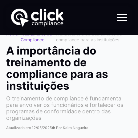
Home
>
Treinamento de
>
A importância do treinamento de
Compliance
compliance para as instituições
A importância do
treinamento de
compliance para as
instituições
O treinamento de compliance é fundamental
para envolver os funcionários e fortalecer os
programas de conformidade dentro das
organizações
Atualizado em 12/05/2025
● Por Kairo Nogueira