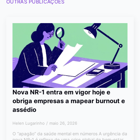
OUTRAS PUBLICAÇÕES
Nova NR-1 entra em vigor hoje e
obriga empresas a mapear burnout e
assédio
Helen Lugarinho
maio 26, 2026
O “apagão” da saúde mental em números A urgência da
nova NR-1 é reflexo de uma crise global de bem-estar