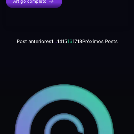
Artigo completo
Post anteriores
1
…
14
15
16
17
18
Próximos Posts