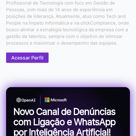
Profissional de Tecnologia com foco em Gestão de
Pessoas, com mais de 14 anos de experiência em
posições de liderança. Atualmente, atuo como Tech and
People na Ímpeto Informática e na clickCompliance, onde
busco alinhar a estratégia tecnológica da empresa com a
gestão de talentos, sempre com o objetivo de otimizar
processos e maximizar o desempenho das equipes.
Acessar Perfil
Novo Canal de Denúncias
com Ligação e WhatsApp
por Inteligência Artificial!