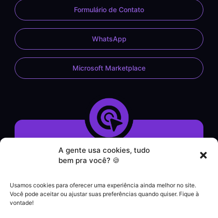
Formulário de Contato
WhatsApp
Microsoft Marketplace
A gente usa cookies, tudo
Demonstração do Sistema
bem pra você? 🍪
Formulário de Contato
Atendimento por WhatsApp
Usamos cookies para oferecer uma experiência ainda melhor no site.
Helpdesk
Você pode aceitar ou ajustar suas preferências quando quiser. Fique à
|
vontade!
Contato comercial