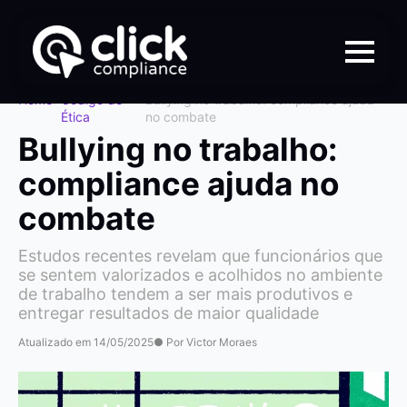
Home
>
Código de
>
Bullying no trabalho: compliance ajuda
Ética
no combate
Bullying no trabalho:
compliance ajuda no
combate
Estudos recentes revelam que funcionários que
se sentem valorizados e acolhidos no ambiente
de trabalho tendem a ser mais produtivos e
entregar resultados de maior qualidade
Atualizado em 14/05/2025
● Por Victor Moraes