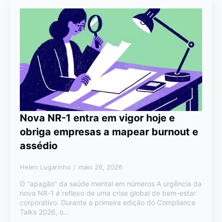
Nova NR-1 entra em vigor hoje e
obriga empresas a mapear burnout e
assédio
Helen Lugarinho
maio 26, 2026
O “apagão” da saúde mental em números A urgência da
nova NR-1 é reflexo de uma crise global de bem-estar
corporativo. Durante a primeira edição do Compliance
Talks 2026, o…