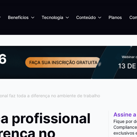
Benefícios
Tecnologia
Conteúdo
Planos
Con
ional faz toda a diferença no ambiente de trabalho
a profissional
Assine a
Fique por d
Compliance
erença no
exclusivos 