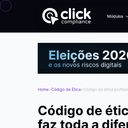
Módulos
Home
>
Código de Ética
>
Código de ética profiss
Código de étic
faz toda a dif