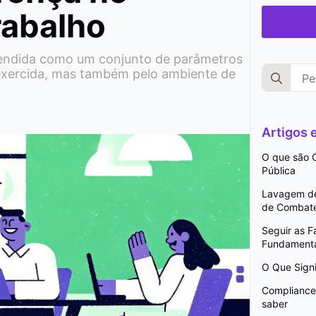
rabalho
reendida como um conjunto de parâmetros
Search
 exercida, mas também pelo ambiente de
for:
Artigos
O que são C
Pública
Lavagem de 
de Combat
Seguir as 
Fundamenta
O Que Signi
Compliance 
saber