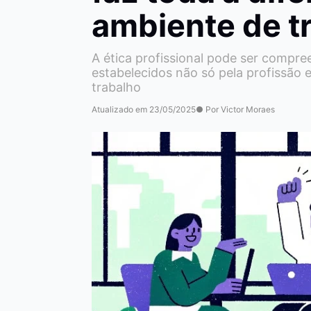
ambiente de t
A ética profissional pode ser comp
estabelecidos não só pela profissão
trabalho
Atualizado em 23/05/2025
● Por Victor Moraes