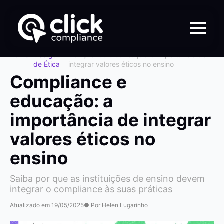
Home
>
Código
>
Compliance e educação: a importância de
de Ética
integrar valores éticos no ensino
Compliance e
educação: a
importância de integrar
valores éticos no
ensino
Saiba por que as instituições de ensino devem
integrar o compliance às suas práticas
Atualizado em 19/05/2025
● Por Helen Lugarinho