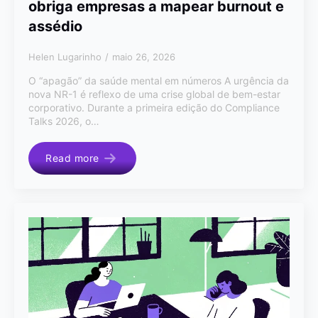
obriga empresas a mapear burnout e
assédio
Helen Lugarinho
maio 26, 2026
O “apagão” da saúde mental em números A urgência da
nova NR-1 é reflexo de uma crise global de bem-estar
corporativo. Durante a primeira edição do Compliance
Talks 2026, o…
Read more