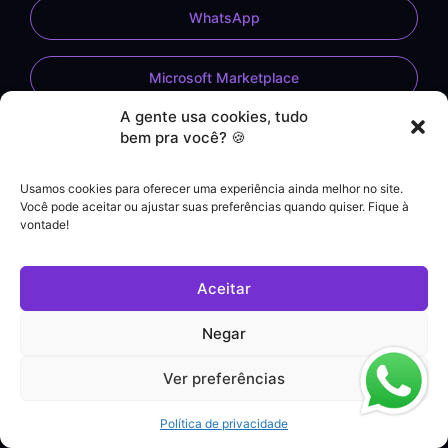
WhatsApp
Microsoft Marketplace
A gente usa cookies, tudo
bem pra você? 🍪
Usamos cookies para oferecer uma experiência ainda melhor no site.
Você pode aceitar ou ajustar suas preferências quando quiser. Fique à
vontade!
Demonstração do Sistema
Formulário de Contato
Aceitar
Atendimento por WhatsApp
Helpdesk
Negar
|
Contato comercial
Ver preferências
+55 (21) 3828-1462
Suporte a clientes
Política de privacidade
(21) 3180-0616