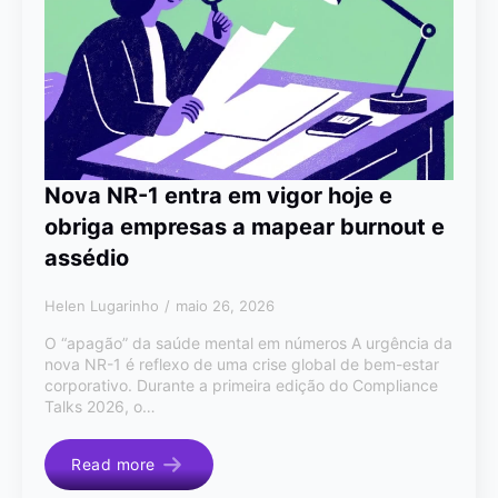
Nova NR-1 entra em vigor hoje e
obriga empresas a mapear burnout e
assédio
Helen Lugarinho
maio 26, 2026
O “apagão” da saúde mental em números A urgência da
nova NR-1 é reflexo de uma crise global de bem-estar
corporativo. Durante a primeira edição do Compliance
Talks 2026, o…
Read more