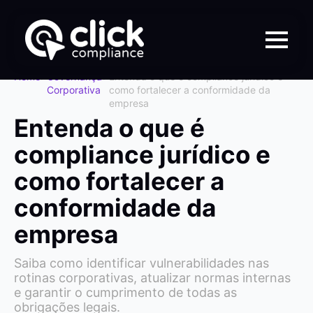
Home
>
Governança
>
Entenda o que é compliance jurídico e
Corporativa
como fortalecer a conformidade da
empresa
Entenda o que é
compliance jurídico e
como fortalecer a
conformidade da
empresa
Saiba como identificar vulnerabilidades nas
rotinas corporativas, atualizar normas internas
e garantir o cumprimento de todas as
obrigações legais.